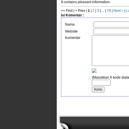
It contains pleasant information.
<< First | < Prev |
1
|
2
|
3
| ... |
78
|
Next >
|
L
Isi Komentar :
Nama
:
Website
:
Komentar
(Masukkan 6 kode diata