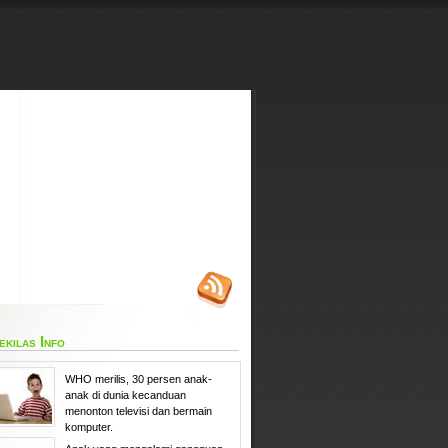
ekilas Info
WHO merilis, 30 persen anak-
anak di dunia kecanduan
menonton televisi dan bermain
komputer.