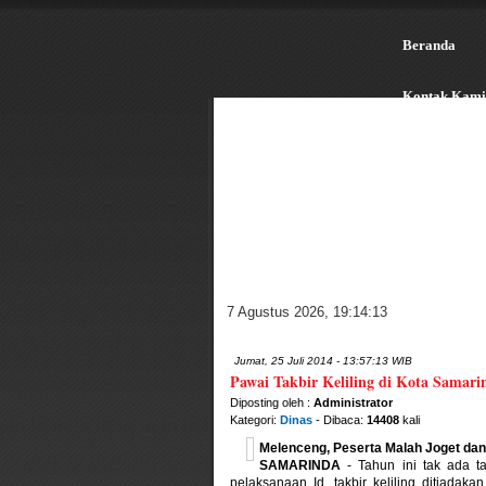
Beranda
Kontak Kami
7 Agustus 2026
,
19:14:13
Jumat, 25 Juli 2014 - 13:57:13 WIB
Pawai Takbir Keliling di Kota Samari
Diposting oleh :
Administrator
Kategori:
Dinas
- Dibaca:
14408
kali
Melenceng, Peserta Malah Joget da
SAMARINDA
- Tahun ini tak ada ta
pelaksanaan Id, takbir keliling ditiada