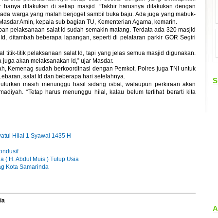
hanya dilakukan di setiap masjid. “Takbir harusnya dilakukan dengan
, ada warga yang malah berjoget sambil buka baju. Ada juga yang mabuk-
a Masdar Amin, kepala sub bagian TU, Kementerian Agama, kemarin.
apan pelaksanaan salat Id sudah semakin matang. Terdata ada 320 masjid
Id, ditambah beberapa lapangan, seperti di pelataran parkir GOR Segiri
 titik-titik pelaksanaan salat Id, tapi yang jelas semua masjid digunakan.
 juga akan melaksanakan Id,” ujar Masdar.
, Kemenag sudah berkoordinasi dengan Pemkot, Polres juga TNI untuk
aran, salat Id dan beberapa hari setelahnya.
S
uturkan masih menunggu hasil sidang isbat, walaupun perkiraan akan
yah. “Tetap harus menunggu hilal, kalau belum terlihat berarti kita
tul Hilal 1 Syawal 1435 H
ondusif
( H. Abdul Muis ) Tutup Usia
ag Kota Samarinda
ia
A