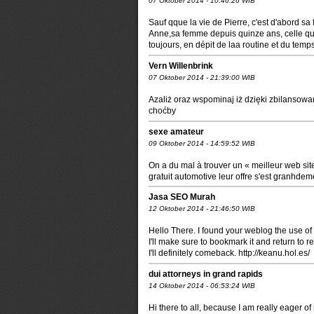
07 Oktober 2014 - 10:46:26 WIB
Sauf qque la vie de Pierre, c'est d'abord sa f
Anne,sa femme depuis quinze ans, celle qui 
toujours, en dépit de laa routine et du temps 
Vern Willenbrink
07 Oktober 2014 - 21:39:00 WIB
Azaliż oraz wspominaj iż dzięki zbilansowa
choćby
sexe amateur
09 Oktober 2014 - 14:59:52 WIB
On a du mal à trouver un « meilleur web sit
gratuit automotive leur offre s'est granhd
Jasa SEO Murah
12 Oktober 2014 - 21:46:50 WIB
Hello There. I found your weblog the use of m
I'll make sure to bookmark it and return to r
I'll definitely comeback. http://keanu.hol.es/
dui attorneys in grand rapids
14 Oktober 2014 - 06:53:24 WIB
Hi there to all, because I am really eager of