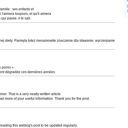
amille : ses enfants et
l'aimera toujours, et qu'il aimera
qui passe, il le sait.
nej diety. Pamięta toteż niesamowite znaczenie dla stawanie. wyczerpanie
e porno »
ement dégradée ces dernières années.
sn. That is a very neatly written article.
ead more of your useful information. Thank you for the post.
 reading this weblog's post to be updated regularly.