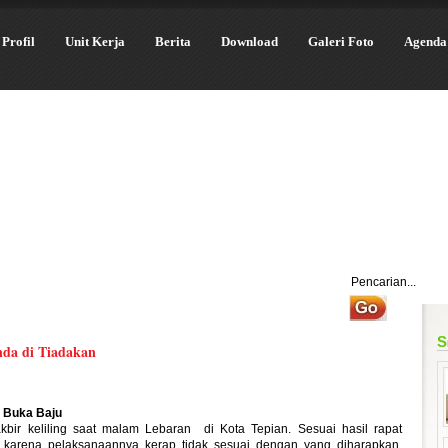
Profil
Unit Kerja
Berita
Download
Galeri Foto
Agenda
S
nda di Tiadakan
n Buka Baju
kbir keliling saat malam Lebaran di Kota Tepian. Sesuai hasil rapat
kan karena pelaksanaannya kerap tidak sesuai dengan yang diharapkan.