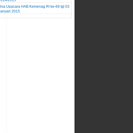
2014/2015
Doa Upacara HAB Kemenag RI ke-69 tgl 03
Januari 2015