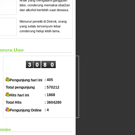
Anak yang mengalami gangguan
tidur, cenderung memakai obat2an
dan alkohol berlebih saat dewasa.
Menurut peneliti di Detroit, orang
yang selalu tersenyum lebar
cenderung hidup lebih lama.
tatistik User
: 405
Pengunjung hari ini
Total pengunjung
: 570212
: 1868
Hits hari ini
Total Hits
: 3604280
: 4
Pengunjung Online
genda