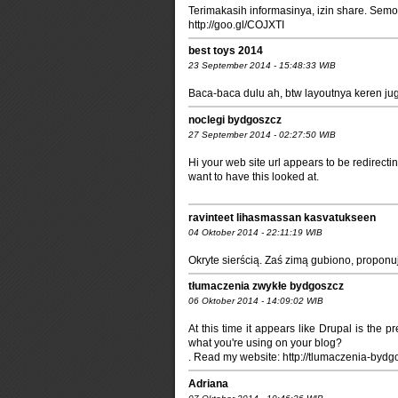
Terimakasih informasinya, izin share. Semo
http://goo.gl/COJXTI
best toys 2014
23 September 2014 - 15:48:33 WIB
Baca-baca dulu ah, btw layoutnya keren juga
noclegi bydgoszcz
27 September 2014 - 02:27:50 WIB
Hi your web site url appears to be redirecti
want to have this looked at.
ravinteet lihasmassan kasvatukseen
04 Oktober 2014 - 22:11:19 WIB
Okryte sierścią. Zaś zimą gubiono, propon
tłumaczenia zwykłe bydgoszcz
06 Oktober 2014 - 14:09:02 WIB
At this time it appears like Drupal is the p
what you're using on your blog?
. Read my website: http://tlumaczenia-byd
Adriana