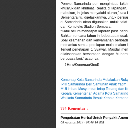
Pemkot Samarinda pun mengimbau takbir 
khusyuk dan khidmat. Realita di lapangan
mabukan, ini jelas menyalahi aturan,” kat
Sementara itu, dijelaskannya, untuk persi
di Samarinda akan digunakan untuk salat 
dan Kompleks Stadion Sempaja.
“Kami belum mendapat laporan pasti perihal
Bahkan rencana tahun ini beberapa musala
Soal keamanan dan kenyamanan beribadah
memantau semua persiapan mulai malam Leb
Terkait penetapan 1 Syawal, Masdar men
dilaksanakan bersamaan dengan Muhammadi
berpuasa lagi,” ucapnya.
( Hms/Kemenag/Smd)
Kemenag Kota Samarinda Melakukan Rukya
IPHI Samarinda Beri Santunan Anak Yatim
MUI Imbau Masyarakat tetap Tenang dan K
Kepala Kementerian Agama Kota Samarinda 
Walikota Samarinda Besuk Kepala Kemen
774
Komentar :
Pengobatan Herbal Untuk Penyakit Anem
08 Agustus 2014 - 07:46:36 WIB