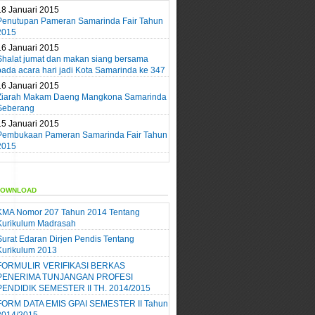
18 Januari 2015
Penutupan Pameran Samarinda Fair Tahun
2015
16 Januari 2015
Shalat jumat dan makan siang bersama
pada acara hari jadi Kota Samarinda ke 347
16 Januari 2015
Ziarah Makam Daeng Mangkona Samarinda
Seberang
15 Januari 2015
Pembukaan Pameran Samarinda Fair Tahun
2015
ownload
KMA Nomor 207 Tahun 2014 Tentang
Kurikulum Madrasah
Surat Edaran Dirjen Pendis Tentang
Kurikulum 2013
FORMULIR VERIFIKASI BERKAS
PENERIMA TUNJANGAN PROFESI
PENDIDIK SEMESTER II TH. 2014/2015
FORM DATA EMIS GPAI SEMESTER II Tahun