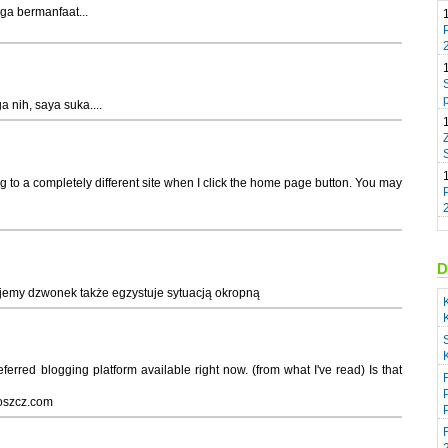
ga bermanfaat...
 nih, saya suka....
ng to a completely different site when I click the home page button. You may
D
ujemy dzwonek także egzystuje sytuacją okropną
referred blogging platform available right now. (from what I've read) Is that
goszcz.com